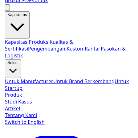
Brosur PDF
Kontak
Kapabilitas
Kapasitas Produksi
Kualitas &
Sertifikasi
Pengembangan Kustom
Rantai Pasokan &
Logistik
Solusi
Untuk Manufacturer
Untuk Brand Berkembang
Untuk
Startup
Produk
Studi Kasus
Artikel
Tentang Kami
Switch to
English