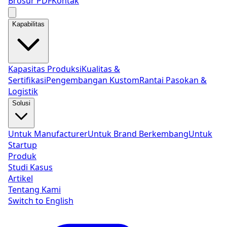
Brosur PDF
Kontak
Kapabilitas
Kapasitas Produksi
Kualitas &
Sertifikasi
Pengembangan Kustom
Rantai Pasokan &
Logistik
Solusi
Untuk Manufacturer
Untuk Brand Berkembang
Untuk
Startup
Produk
Studi Kasus
Artikel
Tentang Kami
Switch to
English